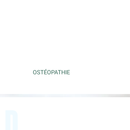
OSTÉOPATHIE
ED