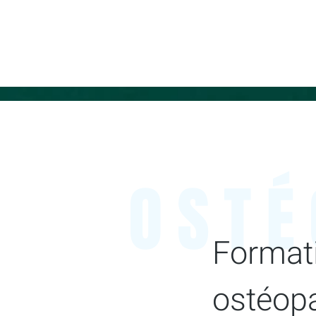
OSTÉ
Format
ostéopa