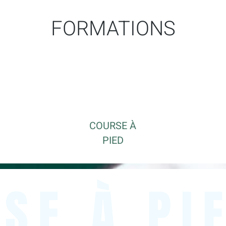
FORMATIONS
COURSE À
PIED
SE À PI