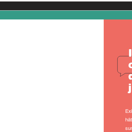
Ex
hâ
su