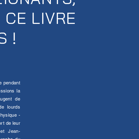
 CE LIVRE
 !
le pendant
ussions la
ougent de
de lourds
physique -
rt de leur
 et Jean-