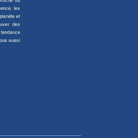
proche du
ience, les
planète et
ouver des
 tendance
vous aussi