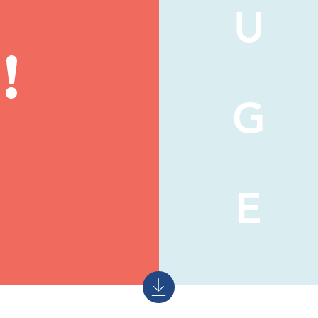
U
!
G
E