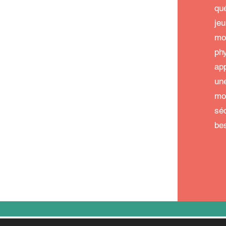
qu
je
mo
ph
ap
un
mo
sé
bes