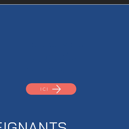
Procurez-vous
le livre dès
maintenant !
ICI
EIGNANTS,