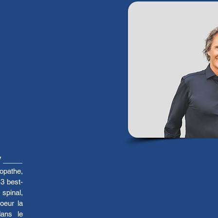
y
opathe,
e 3
best-
spinal,
oeur la
dans le